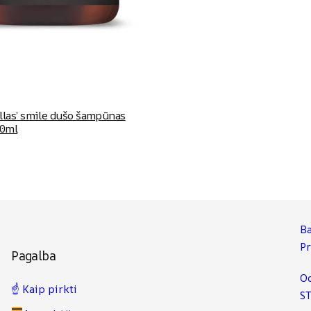
llas’ smile dušo šampūnas
00ml
Ba
P
Pagalba
Od
☝️ Kaip pirkti
ST