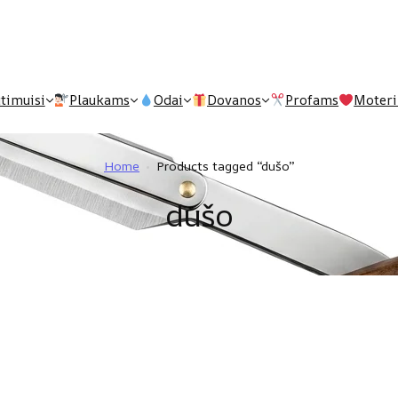
timuisi
Plaukams
Odai
Dovanos
Profams
Moter
niai
Pomados
Muilas
Dovanų kuponai
Home
Products tagged “dušo”
utimosi
Skystos priemonės
Dezodorantai
Rinkiniai barzdai
dušo
 skutimąsi
Šampūnas
Veidui
Rinkiniai skutantiems
uvai
Šukos
Dantims
as
mosi kremas, muilas ir aliejus
Kvepalai
mosi šepetėliai
Lūpoms
mosi peiliukai
Nagams
 ir laikikliai