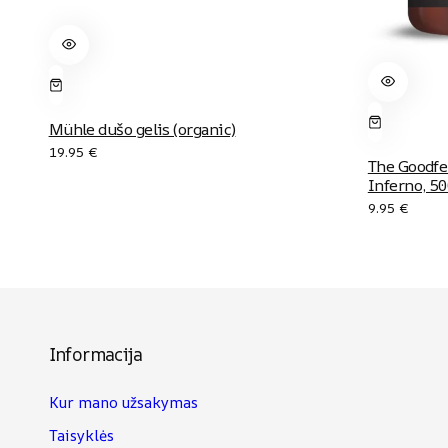
Mühle dušo gelis (organic)
19.95
€
The Goodfe
Inferno, 5
9.95
€
Informacija
Kur mano užsakymas
Taisyklės