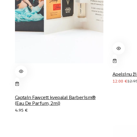
Apelsinų ž
12.00
€
12.9
Captain Fawcett kvepalai Barberism®
(Eau De Parfum, 2ml)
4.95
€