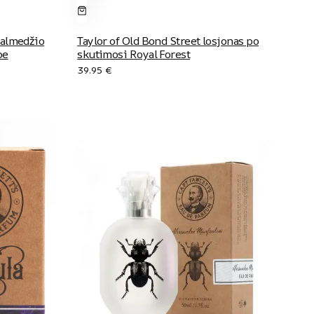
talmedžio
Taylor of Old Bond Street losjonas po
be
skutimosi Royal Forest
39.95
€