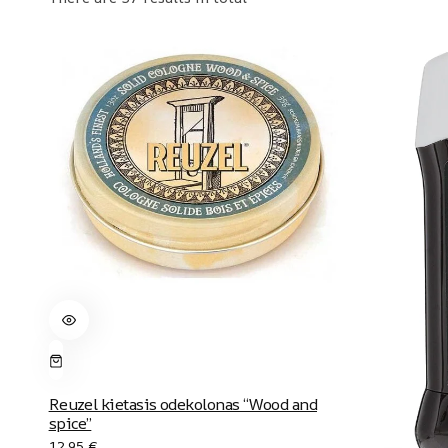
Reuzel kietasis odekolonas “Wood and
spice”
12.95
€