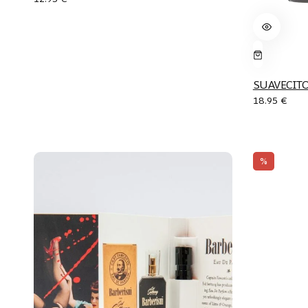
SUAVECITO 
18.95
€
%