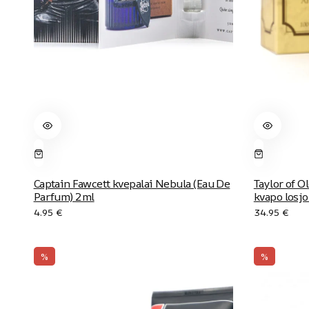
Captain Fawcett kvepalai Nebula (Eau De
Taylor of O
Parfum) 2ml
kvapo losj
4.95
€
34.95
€
%
%