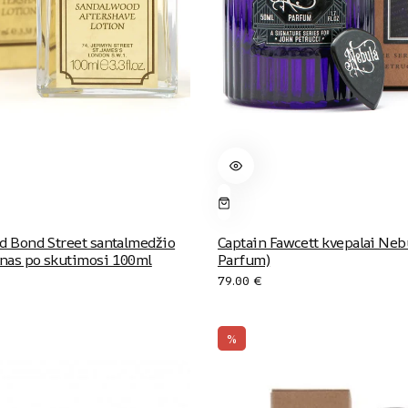
ld Bond Street santalmedžio
Captain Fawcett kvepalai Neb
onas po skutimosi 100ml
Parfum)
79.00
€
%