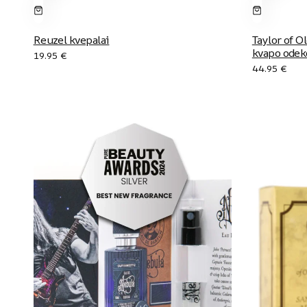
Reuzel kvepalai
Taylor of O
kvapo odek
19.95
€
44.95
€