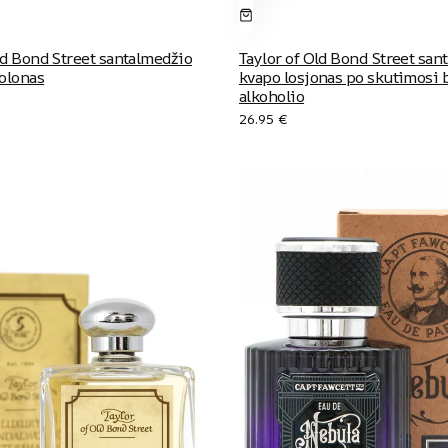
ld Bond Street santalmedžio
Taylor of Old Bond Street san
olonas
kvapo losjonas po skutimosi 
alkoholio
26.95
€