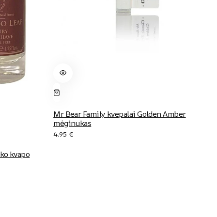
Mr Bear Family kvepalai Golden Amber
mėginukas
4.95
€
ako kvapo