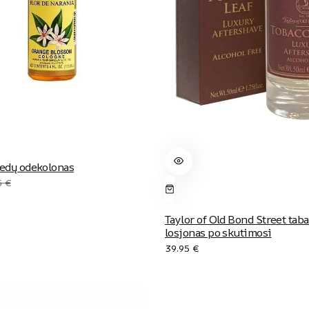
iedų odekolonas
Original
Current
5
€
price
price
was:
is:
Taylor of Old Bond Street tab
12.95 €.
12.00 €.
losjonas po skutimosi
39.95
€