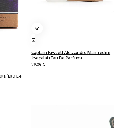
Captain Fawcett Alessandro Manfredini
kvepalai (Eau De Parfum)
79.00
€
ula (Eau De