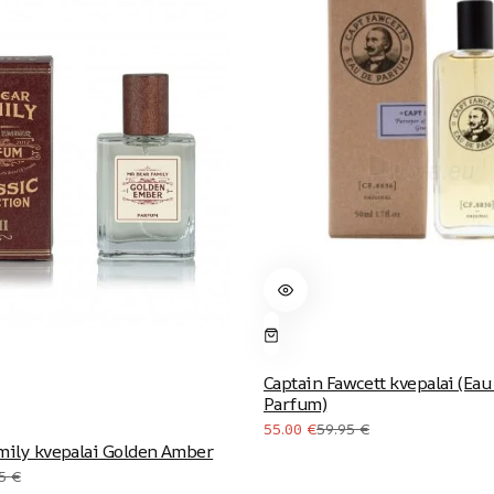
Captain Fawcett kvepalai (Eau
Parfum)
Original
Current
55.00
€
59.95
€
mily kvepalai Golden Amber
price
price
Original
Current
95
€
was:
is: