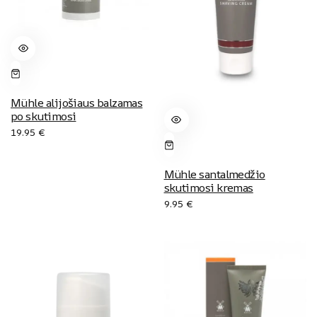
Mühle alijošiaus balzamas
po skutimosi
19.95
€
Mühle santalmedžio
skutimosi kremas
9.95
€