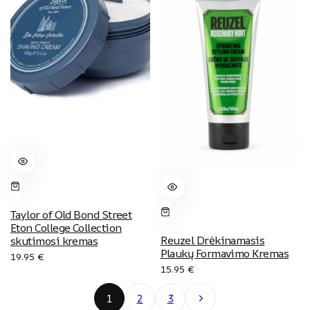
Taylor of Old Bond Street
Eton College Collection
Reuzel Drėkinamasis
skutimosi kremas
Plaukų Formavimo Kremas
19.95
€
15.95
€
Next
1
2
3