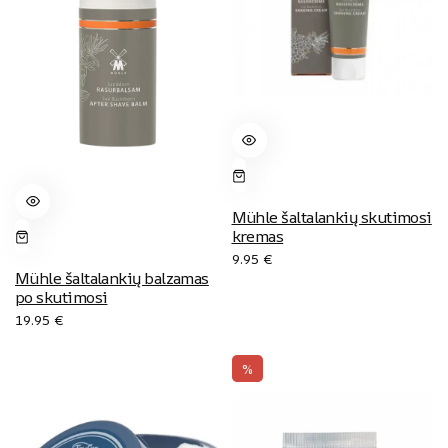
Mühle šaltalankių skutimosi
kremas
9.95
€
Mühle šaltalankių balzamas
po skutimosi
19.95
€
%