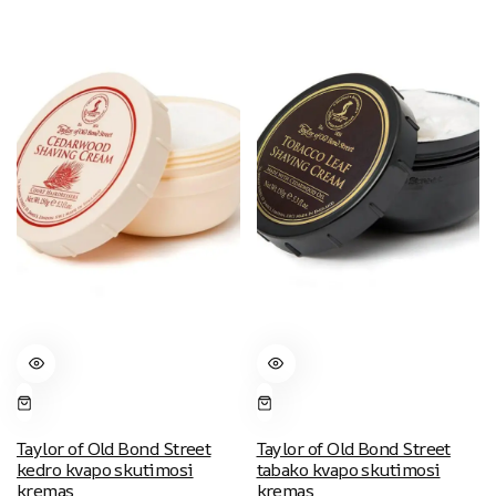
was:
is:
16.95 €.
16.00 €.
Taylor of Old Bond Street
Taylor of Old Bond Street
kedro kvapo skutimosi
tabako kvapo skutimosi
kremas
kremas