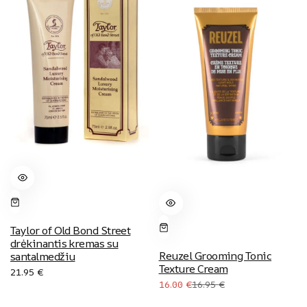
Taylor of Old Bond Street
drėkinantis kremas su
Reuzel Grooming Tonic
santalmedžiu
Texture Cream
21.95
€
Original
Current
16.00
€
16.95
€
price
price