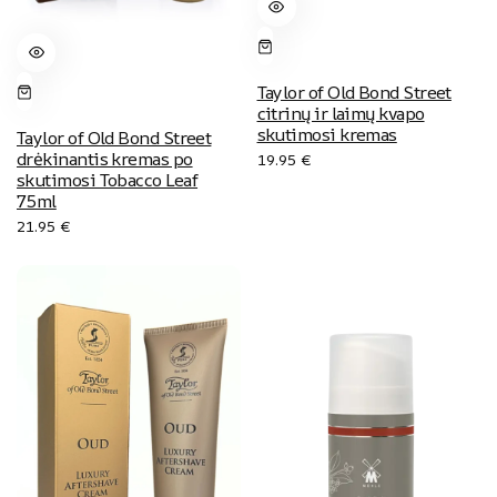
Taylor of Old Bond Street
citrinų ir laimų kvapo
skutimosi kremas
Taylor of Old Bond Street
drėkinantis kremas po
19.95
€
skutimosi Tobacco Leaf
75ml
21.95
€