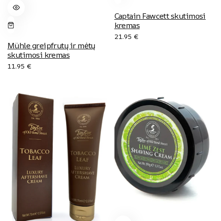
Captain Fawcett skutimosi
kremas
21.95
€
Mühle greipfrutų ir mėtų
skutimosi kremas
11.95
€