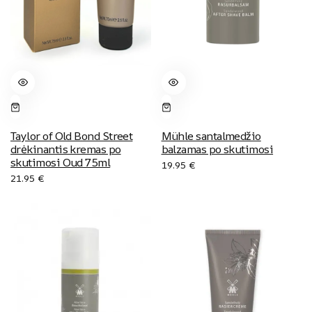
Taylor of Old Bond Street
Mühle santalmedžio
drėkinantis kremas po
balzamas po skutimosi
skutimosi Oud 75ml
19.95
€
21.95
€