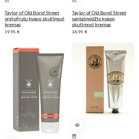
Taylor of Old Bond Street
Taylor of Old Bond Street
greipfrutų kvapo skutimosi
santalmedžio kvapo
kremas
skutimosi kremas
19.95
€
18.95
€