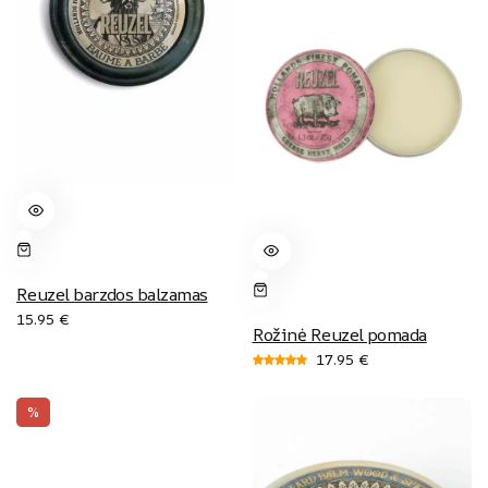
Reuzel barzdos balzamas
15.95
€
Rožinė Reuzel pomada
17.95
€
Įvertinimas:
5.00
%
iš
5