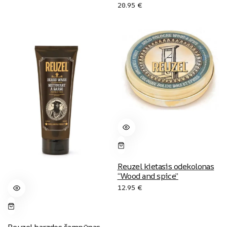
20.95
€
Reuzel kietasis odekolonas
“Wood and spice”
12.95
€
Reuzel barzdos šampūnas