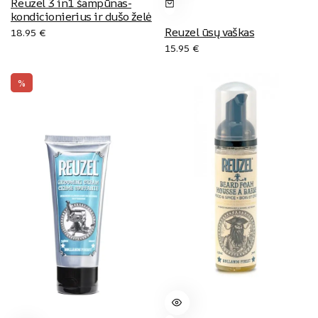
Reuzel 3 in1 šampūnas-
kondicionierius ir dušo želė
Reuzel ūsų vaškas
18.95
€
15.95
€
%