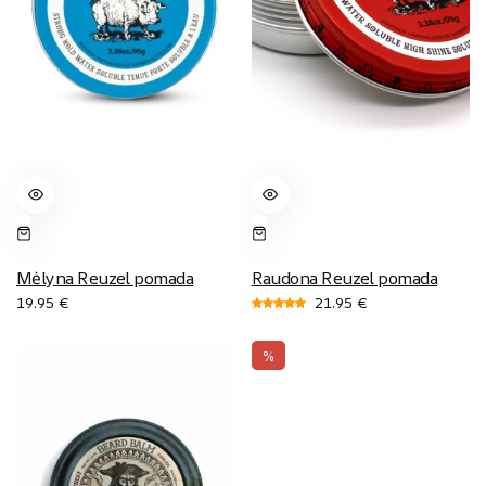
Mėlyna Reuzel pomada
Raudona Reuzel pomada
19.95
€
21.95
€
Įvertinimas:
5.00
%
iš
5