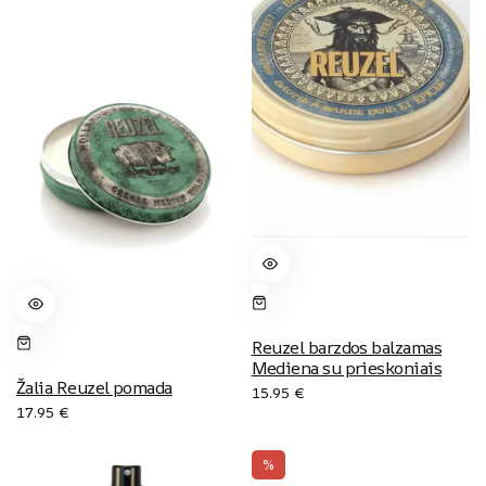
Reuzel barzdos balzamas
Mediena su prieskoniais
Žalia Reuzel pomada
15.95
€
17.95
€
%