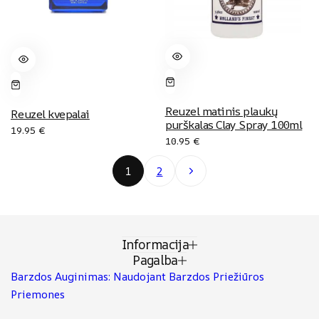
Reuzel matinis plaukų
Reuzel kvepalai
purškalas Clay Spray 100ml
19.95
€
10.95
€
Next
1
2
Informacija
Pagalba
Barzdos Auginimas: Naudojant Barzdos Priežiūros
Priemones