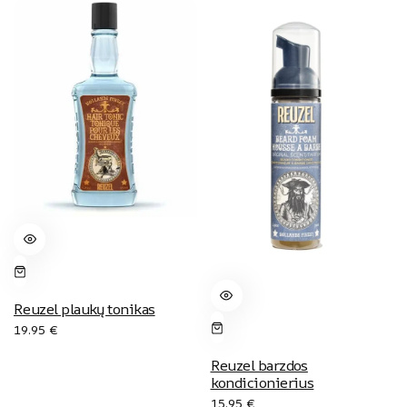
Reuzel plaukų tonikas
19.95
€
Reuzel barzdos
kondicionierius
15.95
€