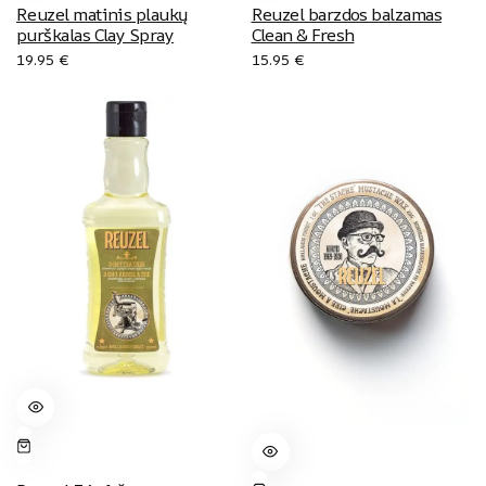
Reuzel matinis plaukų
Reuzel barzdos balzamas
purškalas Clay Spray
Clean & Fresh
19.95
€
15.95
€