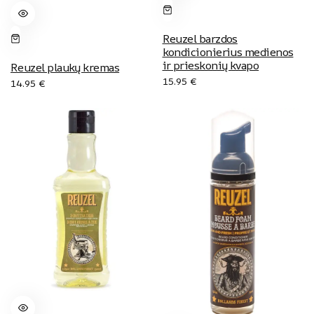
Reuzel barzdos
kondicionierius medienos
ir prieskonių kvapo
Reuzel plaukų kremas
15.95
€
14.95
€