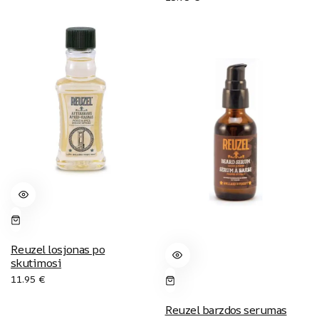
Reuzel losjonas po
skutimosi
11.95
€
Reuzel barzdos serumas