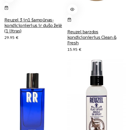
Reuzel 3 in1 šampūnas-
kondicionierius ir dušo želė
(1 litras)
Reuzel barzdos
kondicionierius Clean &
29.95
€
Fresh
15.95
€