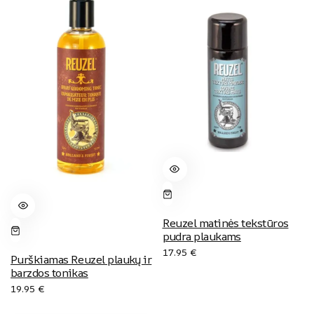
Reuzel matinės tekstūros
pudra plaukams
17.95
€
Purškiamas Reuzel plaukų ir
barzdos tonikas
19.95
€