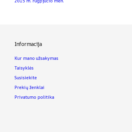
2015 m. rugpjūčio mėn.
Informacija
Kur mano užsakymas
Taisyklės
Susisiekite
Prekių ženklai
Privatumo politika