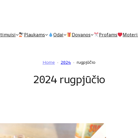
timuisi
Plaukams
Odai
Dovanos
Profams
Moter
niai
Pomados
Muilas
Dovanų kuponai
Home
2024
rugpjūčio
utimosi
Skystos priemonės
Dezodorantai
Rinkiniai barzdai
Mėnuo:
2024 rugpjūčio
 skutimąsi
Šampūnas
Veidui
Rinkiniai skutantiems
uvai
Šukos
Dantims
as
mosi kremas, muilas ir aliejus
Kvepalai
mosi šepetėliai
Lūpoms
mosi peiliukai
Nagams
 ir laikikliai