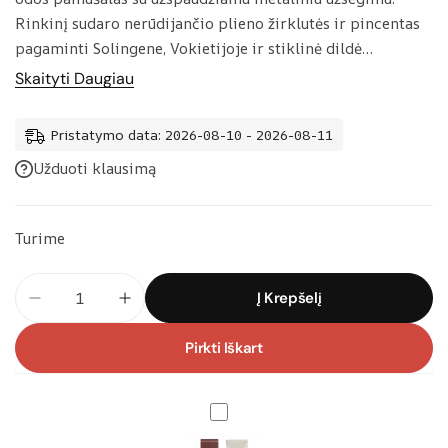
Rinkinį sudaro nerūdijančio plieno žirklutės ir pincentas
pagaminti Solingene, Vokietijoje ir stiklinė dildė
pagaminta Čekijoje.
Skaityti Daugiau
Pristatymo data: 2026-08-10 - 2026-08-11
Užduoti klausimą
Turime
produkto
Į Krepšelį
kiekis:
3
Pirkti Iškart
dalių
manikiūro
rinkinys
M
Solingen
r