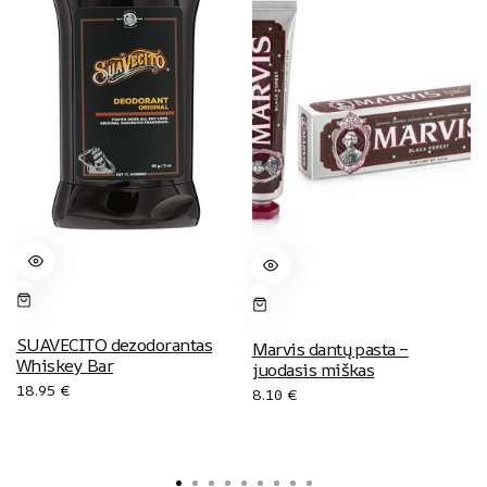
SUAVECITO dezodorantas
Marvis dantų pasta –
Whiskey Bar
juodasis miškas
18.95
€
8.10
€