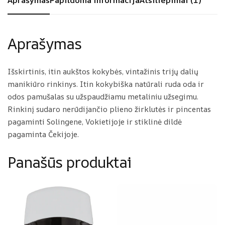
Aprašymas
Papildoma informacija
Atsiliepimai (1)
s
X
W
L
h
i
Aprašymas
s
k
Išskirtinis, itin aukštos kokybės, vintažinis trijų dalių
e
manikiūro rinkinys. Itin kokybiška natūrali ruda oda ir
y
odos pamušalas su užspaudžiamu metaliniu užsegimu.
B
Rinkinį sudaro nerūdijančio plieno žirklutės ir pincentas
a
pagaminti Solingene, Vokietijoje ir stiklinė dildė
r
pagaminta Čekijoje.
Panašūs produktai