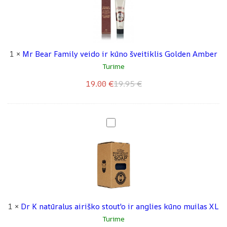
Vintage
B
Edition
e
a
r
1
×
Mr Bear Family veido ir kūno šveitiklis Golden Amber
F
Turime
a
Original
Current
m
19.00
€
19.95
€
i
price
price
l
was:
is:
y
D
19.95 €.
19.00 €.
v
r
e
K
i
n
d
a
o
t
i
ū
1
×
Dr K natūralus airiško stout'o ir anglies kūno muilas XL
r
r
Turime
k
a