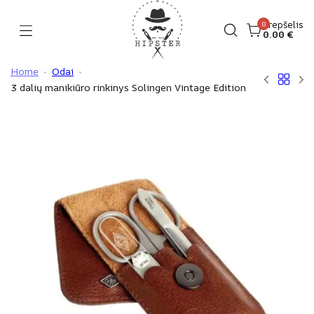
Skip
to
Krepšelis
0
0.00
€
Hipster
content
Home
Odai
3 dalių manikiūro rinkinys Solingen Vintage Edition