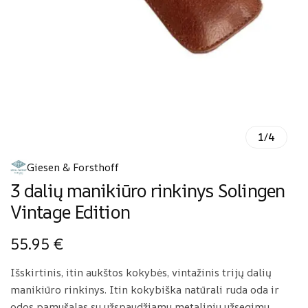
1
/
4
Giesen & Forsthoff
3 dalių manikiūro rinkinys Solingen
Vintage Edition
55.95
€
Išskirtinis, itin aukštos kokybės, vintažinis trijų dalių
manikiūro rinkinys. Itin kokybiška natūrali ruda oda ir
odos pamušalas su užspaudžiamu metaliniu užsegimu.