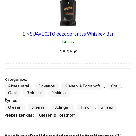
n
r
i
V
A
a
š
E
m
n
k
C
b
g
a
I
1
×
SUAVECITO dezodorantas Whiskey Bar
e
l
s
T
Turime
r
i
k
O
18.95
€
e
ū
d
s
n
e
k
o
z
ū
m
o
Kategorijos:
n
u
d
Aksesuarai
,
Dovanos
,
Giesen & Forsthoff
,
Kita
,
o
i
o
Odai
,
Rinkiniai
,
Rinkiniai
m
l
r
Žymos:
u
a
a
Giesen
,
plienas
,
Solingen
,
Timor
,
unisex
i
s
n
Prekės ženklas:
Giesen & Forsthoff
l
X
t
a
L
a
s