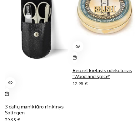
Reuzel kietasis odekolonas
“Wood and spice”
12.95
€
3 dalių manikiūro rinkinys
Solingen
39.95
€