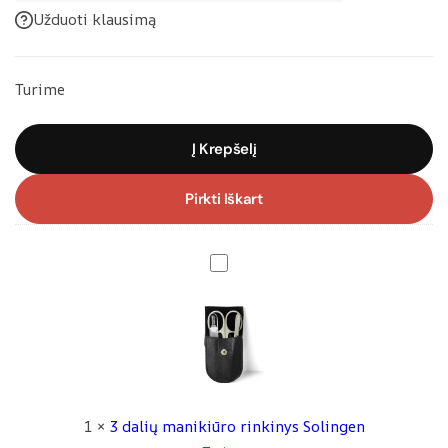
Užduoti klausimą
Turime
Į Krepšelį
Pirkti Iškart
3
d
a
l
i
ų
m
1
×
3 dalių manikiūro rinkinys Solingen
a