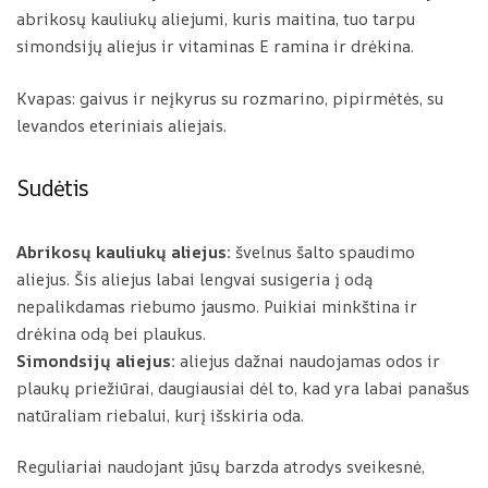
abrikosų kauliukų aliejumi, kuris maitina, tuo tarpu
o
simondsijų aliejus ir vitaminas E ramina ir drėkina.
d
a
Kvapas: gaivus ir neįkyrus su rozmarino, pipirmėtės, su
n
levandos eteriniais aliejais.
t
ų
Sudėtis
p
a
s
Abrikosų kauliukų aliejus:
švelnus šalto spaudimo
t
aliejus. Šis aliejus labai lengvai susigeria į odą
a
nepalikdamas riebumo jausmo. Puikiai minkština ir
drėkina odą bei plaukus.
Simondsijų aliejus:
aliejus dažnai naudojamas odos ir
plaukų priežiūrai, daugiausiai dėl to, kad yra labai panašus
natūraliam riebalui, kurį išskiria oda.
Reguliariai naudojant jūsų barzda atrodys sveikesnė,