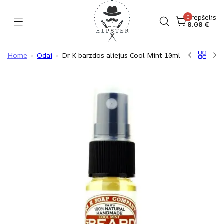
Skip
to
Krepšelis
0
0.00
€
Hipster
content
Home
Odai
Dr K barzdos aliejus Cool Mint 10ml