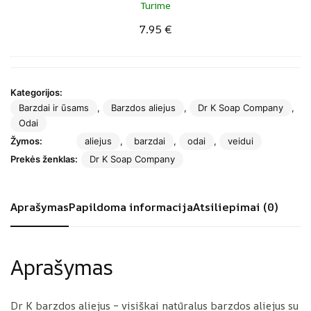
Turime
s
l
s
7.95
€
t
d
W
a
y
h
m
i
e
s
Kategorijos:
d
k
Barzdai ir ūsams
,
Barzdos aliejus
,
Dr K Soap Company
,
ž
e
Odai
i
y
Žymos:
aliejus
,
barzdai
,
odai
,
veidui
o
B
Prekės ženklas:
Dr K Soap Company
m
a
ė
r
t
Aprašymas
Papildoma informacija
Atsiliepimai (0)
ų
s
k
Aprašymas
o
n
Dr K barzdos aliejus – visiškai natūralus barzdos aliejus su
i