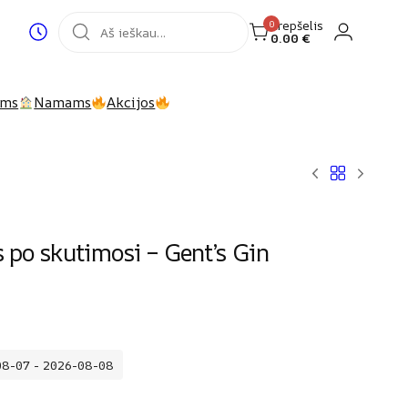
Krepšelis
0
0.00
€
Login
Recently
viewed
products
ims
Namams
Akcijos
 po skutimosi – Gent’s Gin
08-07 - 2026-08-08