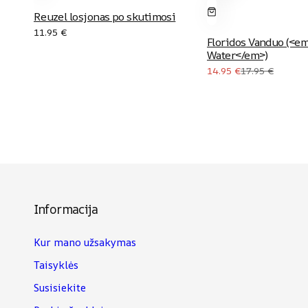
Reuzel losjonas po skutimosi
11.95
€
Floridos Vanduo (<em
Water</em>)
Original
Current
14.95
€
17.95
€
price
price
was:
is:
17.95 €.
14.95 €.
Informacija
Kur mano užsakymas
Taisyklės
Susisiekite