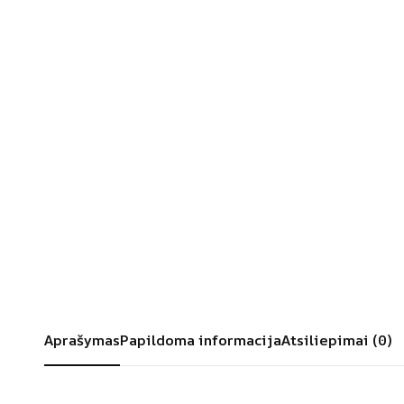
Aprašymas
Papildoma informacija
Atsiliepimai (0)