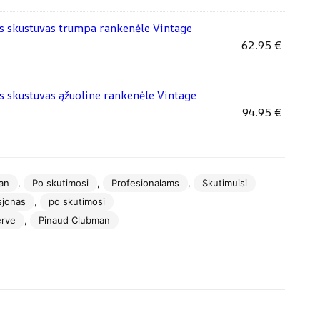
s skustuvas trumpa rankenėle Vintage
62.95
€
 skustuvas ąžuoline rankenėle Vintage
94.95
€
an
,
Po skutimosi
,
Profesionalams
,
Skutimuisi
sjonas
,
po skutimosi
erve
,
Pinaud Clubman