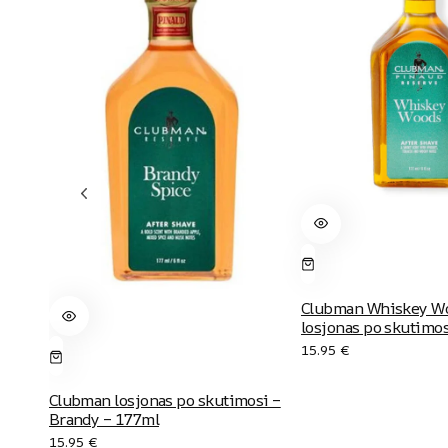
Clubman Whiskey W
losjonas po skutimo
15.95
€
Clubman losjonas po skutimosi –
Brandy – 177ml
15.95
€