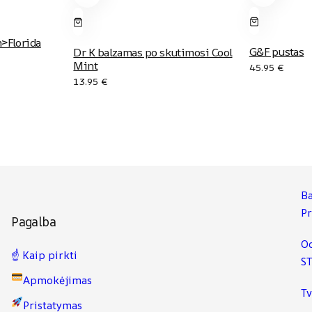
>Florida
G&F pustas
Dr K balzamas po skutimosi Cool
Mint
45.95
€
13.95
€
Ba
P
Pagalba
Od
☝️ Kaip pirkti
ST
Apmokėjimas
Tv
Pristatymas