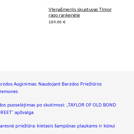
Vienašmenis skustuvas Timor
rago rankenėle
189.00
€
Dvia
rank
62.9
rzdos Auginimas: Naudojant Barzdos Priežiūros
riemones
os puoselėjimas po skutimosi: „TAYLOR OF OLD BOND
REET“ apžvalga
aresnė priežiūra: kietasis šampūnas plaukams ir kūnui