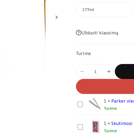
Užduoti klausimą
Turime
produkto
kiekis:
Clubman
losjonas
po
1
×
Parker vie
P
skutimosi
Turime
a
-
r
Gent's
1
×
Skutimosi 
k
S
Gin
Turime