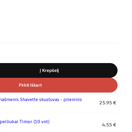
Į Krepšelį
Pirkti Iškart
našmenis Shavette skustuvas - plieninis
25.95
€
peiliukai Timor (10 vnt)
4.55
€