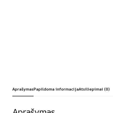
Aprašymas
Papildoma informacija
Atsiliepimai (0)
Aprašymas