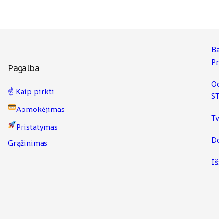
Ba
P
Pagalba
Od
☝️ Kaip pirkti
ST
Apmokėjimas
Tv
Pristatymas
Do
Grąžinimas
Iš