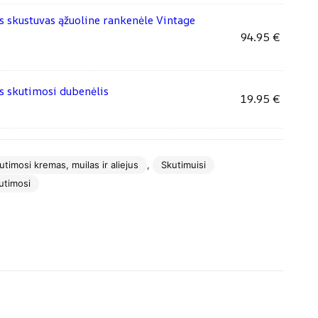
 skustuvas ąžuoline rankenėle Vintage
94.95
€
s skutimosi dubenėlis
19.95
€
utimosi kremas, muilas ir aliejus
,
Skutimuisi
utimosi