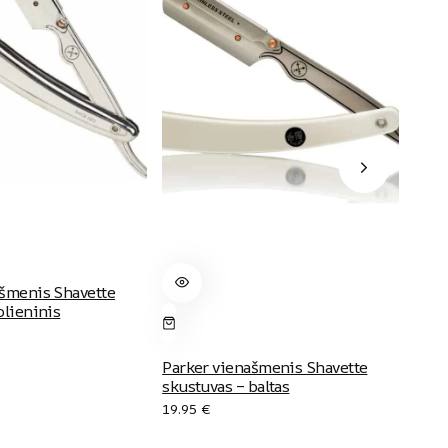
ašmenis Shavette
plieninis
Dr K
Parker vienašmenis Shavette
14.9
skustuvas – baltas
19.95
€