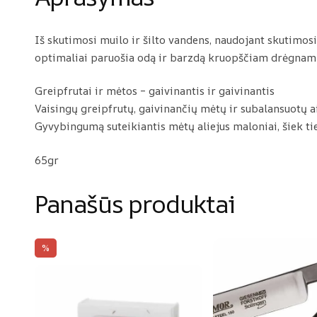
Iš skutimosi muilo ir šilto vandens, naudojant skutimo
optimaliai paruošia odą ir barzdą kruopščiam drėgnam 
Greipfrutai ir mėtos – gaivinantis ir gaivinantis
Vaisingų greipfrutų, gaivinančių mėtų ir subalansuotų ai
Gyvybingumą suteikiantis mėtų aliejus maloniai, šiek tie
65gr
Panašūs produktai
%