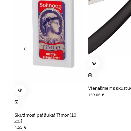
Vienašmenis skustu
109.00
€
Skutimosi peiliukai Timor (10
vnt)
4.55
€