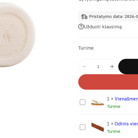
Pristatymo data: 2026-
Užduoti klausimą
Turime
produkto
kiekis:
Mühle
skutimosi
muilas,
1
×
Vienašmen
greipfrutų
V
Turime
ir
i
mėtų
e
1
×
Odinis vi
n
O
Turime
a
d