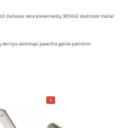
ÜHLE muiluose nėra konservantų. MÜHLE skutimosi muilai
ų derinys skutimąsi paverčia gaivia patirtimi.
%