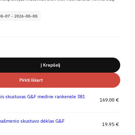
08-07 - 2026-08-08
Į Krepšelį
Pirkti Iškart
is skustuvas G&F medine rankenėle 381
169.00
€
enašmenio skustuvo dėklas G&F
19.95
€