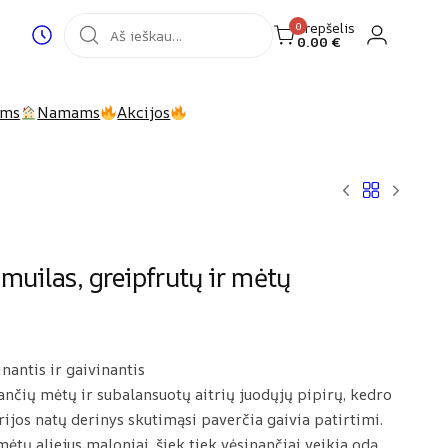
Krepšelis
0
0.00
€
Login
Recently
viewed
products
ims
Namams
Akcijos
muilas, greipfrutų ir mėtų
nantis ir gaivinantis
ančių mėtų ir subalansuotų aitrių juodųjų pipirų, kedro
rijos natų derinys skutimąsi paverčia gaivia patirtimi.
tų aliejus maloniai, šiek tiek vėsinančiai veikia odą.