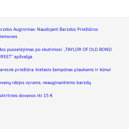
rzdos Auginimas: Naudojant Barzdos Priežiūros
riemones
os puoselėjimas po skutimosi: „TAYLOR OF OLD BOND
REET“ apžvalga
aresnė priežiūra: kietasis šampūnas plaukams ir kūnui
vanų idėjos vyrams, neauginantiems barzdų
skirtinės dovanos iki 15 €