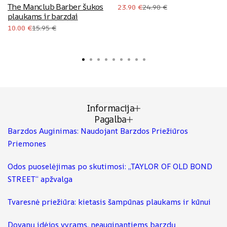
The Manclub Barber šukos
Original
Current
23.90
€
24.90
€
plaukams ir barzdai
price
price
Original
Current
10.00
€
15.95
€
was:
is:
price
price
24.90 €.
23.90 €.
was:
is:
15.95 €.
10.00 €.
Informacija
Pagalba
Barzdos Auginimas: Naudojant Barzdos Priežiūros
Priemones
Odos puoselėjimas po skutimosi: „TAYLOR OF OLD BOND
STREET“ apžvalga
Tvaresnė priežiūra: kietasis šampūnas plaukams ir kūnui
Dovanų idėjos vyrams, neauginantiems barzdų