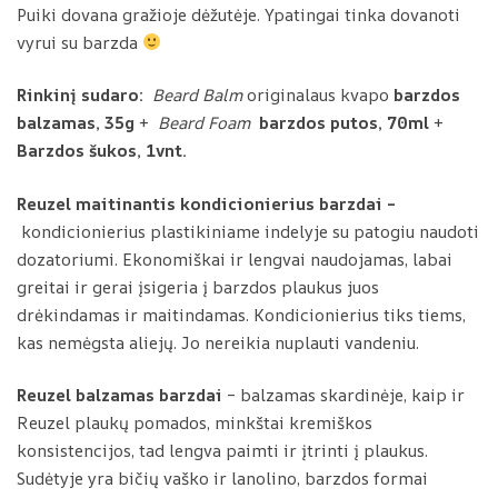
Puiki dovana gražioje dėžutėje. Ypatingai tinka dovanoti
vyrui su barzda
Rinkinį sudaro:
Beard Balm
originalaus kvapo
barzdos
balzamas, 35g
+
Beard Foam
barzdos putos, 70ml
+
Barzdos šukos, 1vnt.
Reuzel maitinantis kondicionierius barzdai –
kondicionierius plastikiniame indelyje su patogiu naudoti
dozatoriumi. Ekonomiškai ir lengvai naudojamas, labai
greitai ir gerai įsigeria į barzdos plaukus juos
drėkindamas ir maitindamas. Kondicionierius tiks tiems,
kas nemėgsta aliejų. Jo nereikia nuplauti vandeniu.
Reuzel balzamas barzdai
– balzamas skardinėje, kaip ir
Reuzel plaukų pomados, minkštai kremiškos
konsistencijos, tad lengva paimti ir įtrinti į plaukus.
Sudėtyje yra bičių vaško ir lanolino, barzdos formai