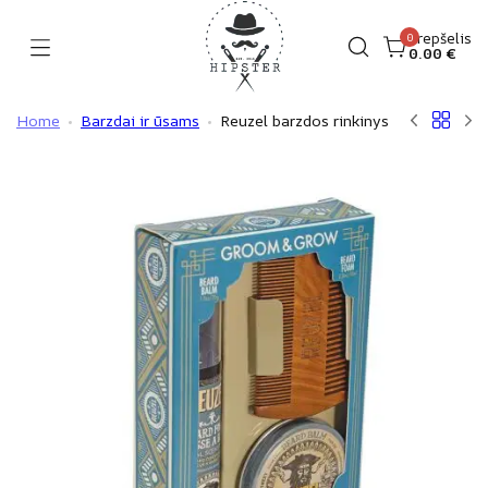
Skip
to
Krepšelis
0
0.00
€
Hipster
content
Home
Barzdai ir ūsams
Reuzel barzdos rinkinys