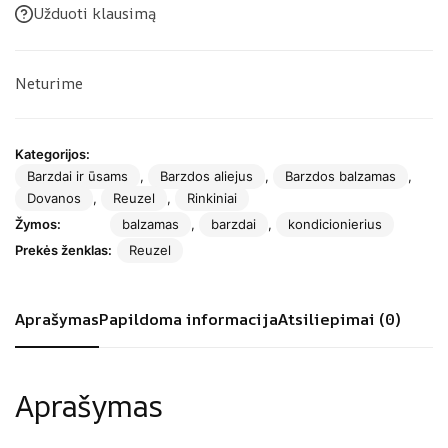
Užduoti klausimą
Neturime
Kategorijos:
Barzdai ir ūsams
,
Barzdos aliejus
,
Barzdos balzamas
,
Dovanos
,
Reuzel
,
Rinkiniai
Žymos:
balzamas
,
barzdai
,
kondicionierius
Prekės ženklas:
Reuzel
Aprašymas
Papildoma informacija
Atsiliepimai (0)
Aprašymas