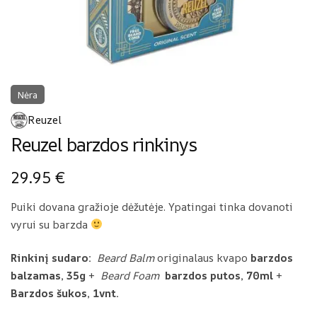
Nėra
Reuzel
Reuzel barzdos rinkinys
29.95
€
Puiki dovana gražioje dėžutėje. Ypatingai tinka dovanoti
vyrui su barzda
Rinkinį sudaro:
Beard Balm
originalaus kvapo
barzdos
balzamas, 35g
+
Beard Foam
barzdos putos, 70ml
+
Barzdos šukos, 1vnt.