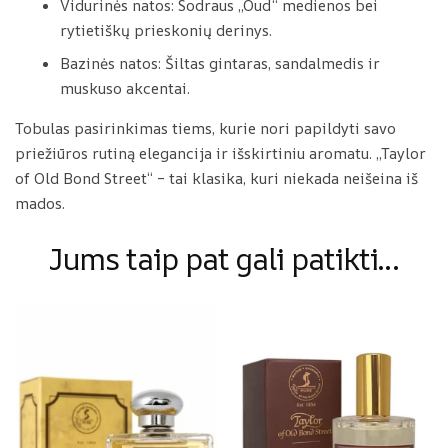
Vidurinės natos: Sodraus „Oud“ medienos bei
t
rytietiškų prieskonių derinys.
i
m
Bazinės natos: Šiltas gintaras, sandalmedis ir
o
muskuso akcentai.
s
Tobulas pasirinkimas tiems, kurie nori papildyti savo
i
priežiūros rutiną elegancija ir išskirtiniu aromatu. „Taylor
of Old Bond Street“ – tai klasika, kuri niekada neišeina iš
mados.
Jums taip pat gali patikti…