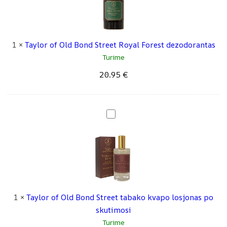
r
o
e
r
e
o
1
×
Taylor of Old Bond Street Royal Forest dezodorantas
t
f
Turime
R
O
20.95
€
o
l
y
d
a
B
l
o
T
F
n
a
o
d
y
r
S
l
e
t
o
s
r
r
t
e
o
1
×
Taylor of Old Bond Street tabako kvapo losjonas po
s
e
f
skutimosi
k
t
O
Turime
u