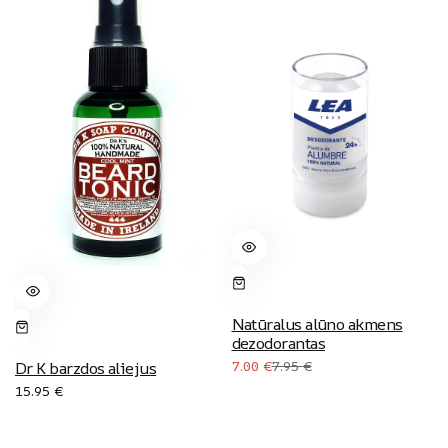
Natūralus alūno akmens
dezodorantas
Original
Current
7.00
€
7.95
€
Dr K barzdos aliejus
price
price
15.95
€
was:
is:
7.95 €.
7.00 €.