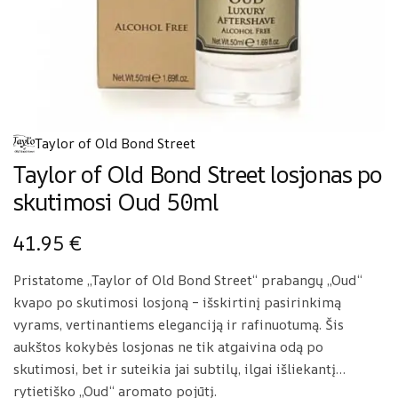
Taylor of Old Bond Street
Taylor of Old Bond Street losjonas po
skutimosi Oud 50ml
41.95
€
Pristatome „Taylor of Old Bond Street“ prabangų „Oud“
kvapo po skutimosi losjoną – išskirtinį pasirinkimą
vyrams, vertinantiems eleganciją ir rafinuotumą. Šis
aukštos kokybės losjonas ne tik atgaivina odą po
skutimosi, bet ir suteikia jai subtilų, ilgai išliekantį
rytietiško „Oud“ aromato pojūtį.