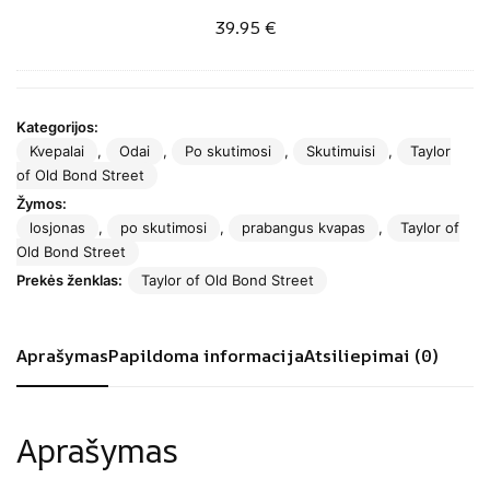
R
l
39.95
t
€
o
d
i
y
B
m
a
o
o
l
n
Kategorijos:
s
F
d
Kvepalai
,
Odai
,
Po skutimosi
,
Skutimuisi
,
Taylor
i
o
S
of Old Bond Street
k
r
t
Žymos:
r
e
r
losjonas
,
po skutimosi
,
prabangus kvapas
,
Taylor of
e
s
e
Old Bond Street
m
t
e
Prekės ženklas:
Taylor of Old Bond Street
a
d
t
s
e
t
Aprašymas
Papildoma informacija
Atsiliepimai (0)
z
a
o
b
d
a
o
Aprašymas
k
r
o