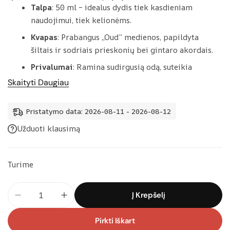
Talpa
: 50 ml – idealus dydis tiek kasdieniam
naudojimui, tiek kelionėms.
Kvapas
: Prabangus „Oud“ medienos, papildyta
šiltais ir sodriais prieskonių bei gintaro akordais.
Privalumai
: Ramina sudirgusią odą, suteikia
švelnumo ir drėkina.
Skaityti Daugiau
Pristatymo data: 2026-08-11 - 2026-08-12
Užduoti klausimą
Turime
produkto
Į Krepšelį
kiekis:
Taylor
Pirkti Iškart
of