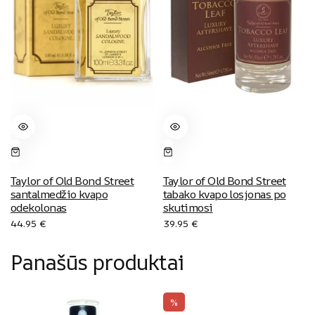
Taylor of Old Bond Street
Taylor of Old Bond Street
santalmedžio kvapo
tabako kvapo losjonas po
odekolonas
skutimosi
44.95
€
39.95
€
Panašūs produktai
%