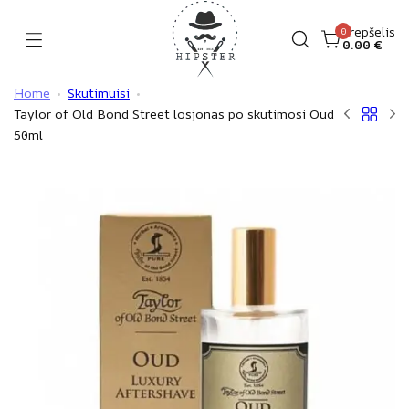
Skip
to
Krepšelis
0
0.00
€
Hipster
content
Home
Skutimuisi
Taylor of Old Bond Street losjonas po skutimosi Oud
50ml