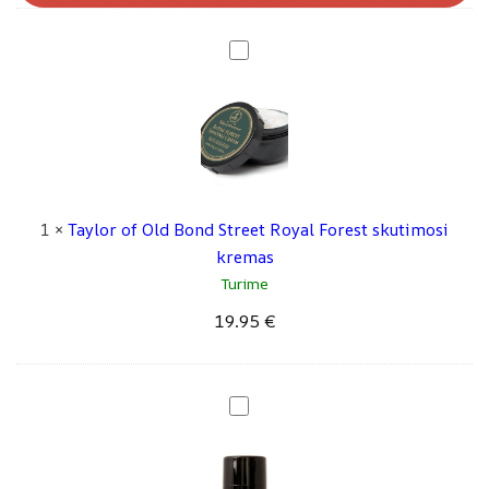
Old
Bond
T
Street
a
losjonas
y
po
l
skutimosi
o
Oud
r
50ml
o
1
×
Taylor of Old Bond Street Royal Forest skutimosi
f
kremas
O
Turime
l
19.95
€
d
B
o
n
T
d
a
S
y
t
l