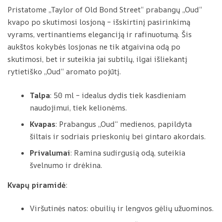
a
k
Pristatome „Taylor of Old Bond Street“ prabangų „Oud“
n
v
kvapo po skutimosi losjoną – išskirtinį pasirinkimą
t
a
vyrams, vertinantiems eleganciją ir rafinuotumą. Šis
a
p
aukštos kokybės losjonas ne tik atgaivina odą po
s
o
skutimosi, bet ir suteikia jai subtilų, ilgai išliekantį
l
rytietiško „Oud“ aromato pojūtį.
o
s
Talpa
: 50 ml – idealus dydis tiek kasdieniam
j
naudojimui, tiek kelionėms.
o
Kvapas
: Prabangus „Oud“ medienos, papildyta
n
šiltais ir sodriais prieskonių bei gintaro akordais.
a
s
Privalumai
: Ramina sudirgusią odą, suteikia
p
švelnumo ir drėkina.
o
Kvapų piramidė
:
s
k
Viršutinės natos: obuilių ir lengvos gėlių užuominos.
u